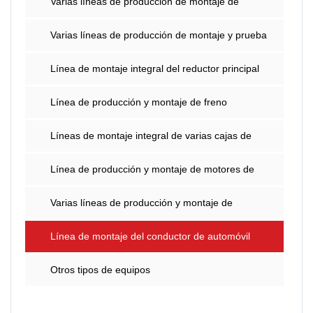
Varias líneas de producción de montaje de
motores de automóviles
Varias líneas de producción de montaje y prueba
de ejes de automóviles
Línea de montaje integral del reductor principal
Línea de producción y montaje de freno
(abrazadera) y bomba de freno
Líneas de montaje integral de varias cajas de
cambios de automóviles.
Línea de producción y montaje de motores de
automóviles
Varias líneas de producción y montaje de
automóviles OBJI IBJ
Línea de montaje del conductor de automóvil
Otros tipos de equipos