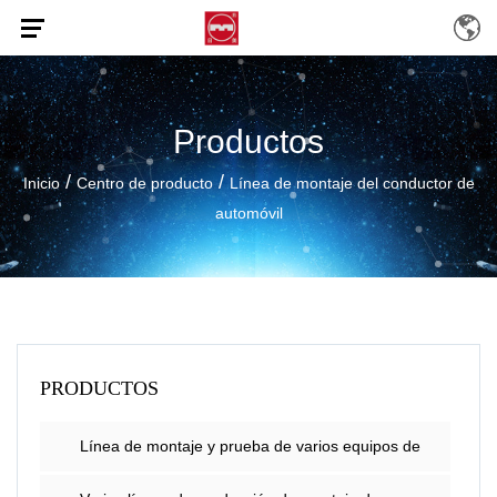
Productos
/
/
Inicio
Centro de producto
Línea de montaje del conductor de
automóvil
PRODUCTOS
Línea de montaje y prueba de varios equipos de
dirección del automóvil