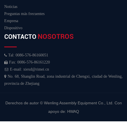
Noticias
Preguntas más frecuentes
Empresa
Dispositivo
NOSOTROS
CONTACTO
Tal: 0086-576-86160051
Fax: 0086-576-86161220
E-mail: xiexd@rimei.cn
No. 68, Shanglin Road, zona industrial de Chengxi, ciudad de Wenling,
provincia de Zhejiang
Derechos de autor ©
Wenling Assembly Equipment Co., Ltd.
Con
apoyo de:
HWAQ