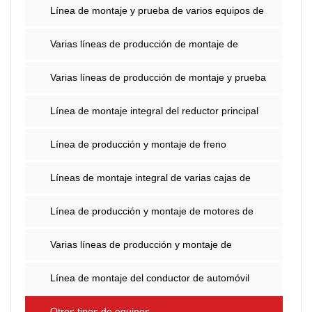
Línea de montaje y prueba de varios equipos de
dirección del automóvil
Varias líneas de producción de montaje de
motores de automóviles
Varias líneas de producción de montaje y prueba
de ejes de automóviles
Línea de montaje integral del reductor principal
Línea de producción y montaje de freno
(abrazadera) y bomba de freno
Líneas de montaje integral de varias cajas de
cambios de automóviles.
Línea de producción y montaje de motores de
automóviles
Varias líneas de producción y montaje de
automóviles OBJI IBJ
Línea de montaje del conductor de automóvil
Otros tipos de equipos