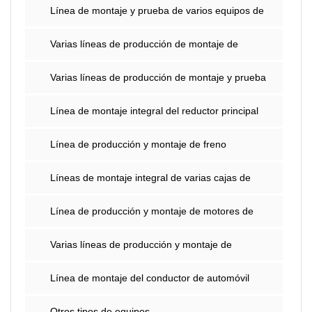
Línea de montaje y prueba de varios equipos de
dirección del automóvil
Varias líneas de producción de montaje de
motores de automóviles
Varias líneas de producción de montaje y prueba
de ejes de automóviles
Línea de montaje integral del reductor principal
Línea de producción y montaje de freno
(abrazadera) y bomba de freno
Líneas de montaje integral de varias cajas de
cambios de automóviles.
Línea de producción y montaje de motores de
automóviles
Varias líneas de producción y montaje de
automóviles OBJI IBJ
Línea de montaje del conductor de automóvil
Otros tipos de equipos